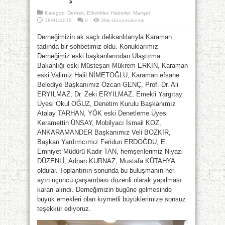
Kategori:
Dernek
,
Etkinlikler
,
Haberler
,
Manşet
18/01/2019
0
394 Görüntülenme
Derneğimizin ak saçlı delikanlılarıyla Karaman
tadında bir sohbetimiz oldu. Konuklarımız
Derneğimiz eski başka
nlarından Ulaştırma
Bakanlığı eski Müsteşarı Mükrem ERKİN, Karaman
eski Valimiz Halil NİMETOĞLU, Karaman efsane
Belediye Başkanımız Özcan GENÇ, Prof. Dr. Ali
ERYILMAZ, Dr. Zeki ERYILMAZ, Emekli Yargıtay
Üyesi Okul OĞUZ, Denetim Kurulu Başkanımız
Atalay TARHAN, YÖK eski Denetleme Üyesi
Keramettin ÜNSAY, Mobilyacı İsmail KOZ,
ANKARAMANDER Başkanımız Veli BOZKIR,
Başkan Yardımcımız Feridun ERDOĞDU, E.
Emniyet Müdürü Kadir TAN, hemşerilerimiz Niyazi
DÜZENLİ, Adnan KURNAZ, Mustafa KÜTAHYA
oldular. Toplantının sonunda bu buluşmanın her
ayın üçüncü çarşambası düzenli olarak yapılması
kararı alındı. Derneğimizin bugüne gelmesinde
büyük emekleri olan kıymetli büyüklerimize sonsuz
teşekkür ediyoruz.