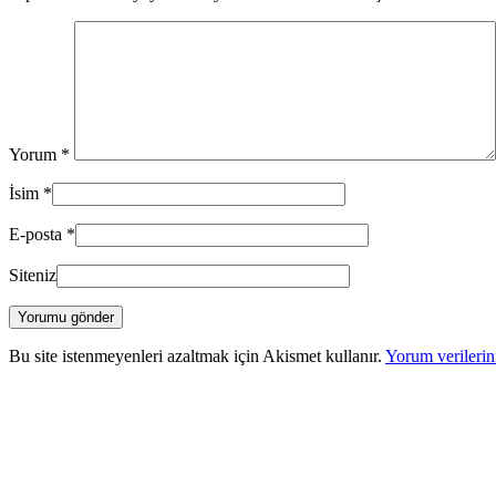
Yorum
*
İsim
*
E-posta
*
Siteniz
Bu site istenmeyenleri azaltmak için Akismet kullanır.
Yorum verilerini