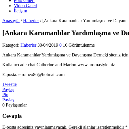
Foto Galeri
Video Galeri
İletişim
Anasayfa
/
Haberler
/
[Ankara Karamanlılar Yardımlaşma ve Dayanı
[Ankara Karamanlılar Yardımlaşma ve Da
Kategori:
Haberler
30/04/2019
0
16 Görüntülenme
Ankara Karamanlılar Yardımlaşma ve Dayanışma Derneği siteniz için y
Kullanıcı adı: chat Catherine and Marion www.aromastyle.biz
E-posta: elromeo86@hotmail.com
Tweetle
Paylaş
Pin
Paylaş
0
Paylaşımlar
Cevapla
E-posta adresiniz yayınlanmayacak. Gerekli alanlar işaretlenmelidir
*