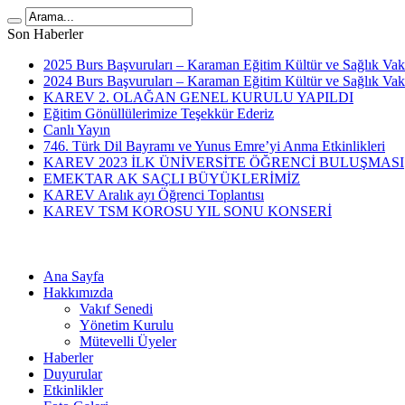
Son Haberler
2025 Burs Başvuruları – Karaman Eğitim Kültür ve Sağlık V
2024 Burs Başvuruları – Karaman Eğitim Kültür ve Sağlık V
KAREV 2. OLAĞAN GENEL KURULU YAPILDI
Eğitim Gönüllülerimize Teşekkür Ederiz
Canlı Yayın
746. Türk Dil Bayramı ve Yunus Emre’yi Anma Etkinlikleri
KAREV 2023 İLK ÜNİVERSİTE ÖĞRENCİ BULUŞMASI
EMEKTAR AK SAÇLI BÜYÜKLERİMİZ
KAREV Aralık ayı Öğrenci Toplantısı
KAREV TSM KOROSU YIL SONU KONSERİ
Ana Sayfa
Hakkımızda
Vakıf Senedi
Yönetim Kurulu
Mütevelli Üyeler
Haberler
Duyurular
Etkinlikler