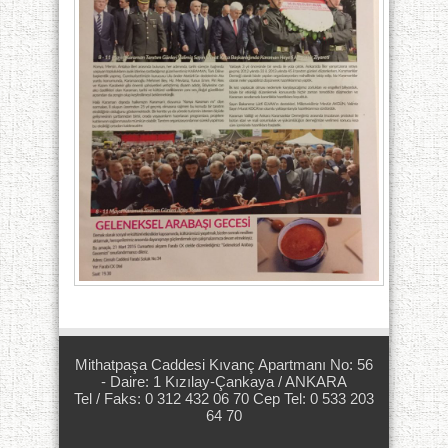
Mithatpaşa Caddesi Kıvanç Apartmanı No: 56
- Daire: 1 Kızılay-Çankaya / ANKARA
Tel / Faks: 0 312 432 06 70 Cep Tel: 0 533 203
64 70