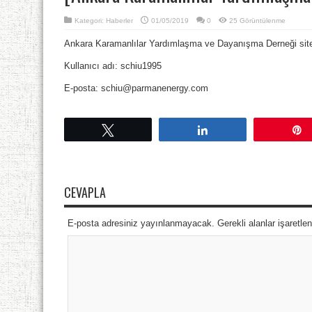
Kategori:
Haberler
01/05/2019
0
25 Görüntülenme
Ankara Karamanlılar Yardımlaşma ve Dayanışma Derneği siteni
Kullanıcı adı: schiu1995
E-posta: schiu@parmanenergy.com
Tweetle
Paylaş
CEVAPLA
E-posta adresiniz yayınlanmayacak. Gerekli alanlar işaretle