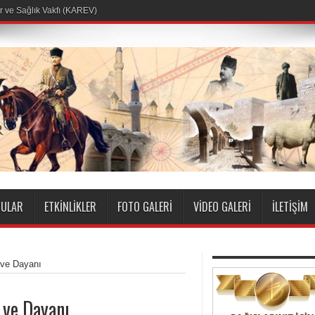
r ve Sağlık Vakfı (KAREV)
ULAR
ETKINLIKLER
FOTO GALERI
VIDEO GALERI
İLETIŞIM
 ve Dayanı
 ve Dayanı