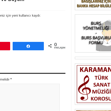
z için yeni kullanıcı kaydı:
0
Pin
Paylaş
PAYLAŞIMLAR
nmelidir
*