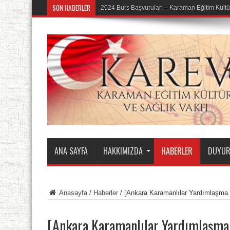
SON HABERLER
2024 Burs Başvuruları – Karaman Eğitim Kültü
ANA SAYFA
HAKKIMIZDA
HABERLER
DUYUR
Anasayfa
/
Haberler
/
[Ankara Karamanlılar Yardımlaşma
[Ankara Karamanlılar Yardımlaşma