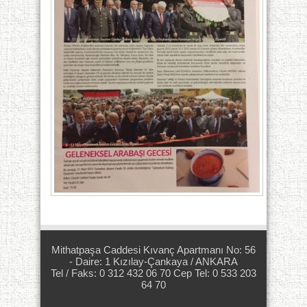
Mithatpaşa Caddesi Kıvanç Apartmanı No: 56
- Daire: 1 Kızılay-Çankaya / ANKARA
Tel / Faks: 0 312 432 06 70 Cep Tel: 0 533 203
64 70