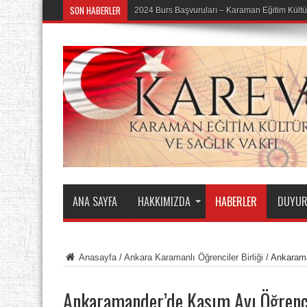
SON HABERLER
KAREV 2. OLAĞAN GENEL KURULU YAPILD
ANA SAYFA
HAKKIMIZDA
HABERLER
DUYUR
Anasayfa
/
Ankara Karamanlı Öğrenciler Birliği
/
Ankarama
Ankaramander’de Kasım Ayı Öğrenc