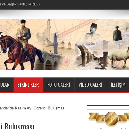
I
ULAR
ETKINLIKLER
FOTO GALERI
VIDEO GALERI
İLETIŞIM
nder’de Kasım Ayı Öğrenci Buluşması
i Buluşması