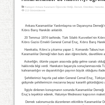
Kategori:
Ankara Karamanlı Öğrenciler Birliği
,
Dernek
,
Etkinlikler
,
Haberler
,
213 Görüntülenme
Ankara Karamanlılar Yardımlaşma ve Dayanışma Derneği’nde
Kıbrıs Barış Harekâtı anlatıldı.
20 Temmuz 1974 tarihinde, Türk Silahlı Kuvvetleri’nin Kıbrıs
Kıbrıs Gazisi Emekli General Cemal Eruç, Kıbrıs Barış Harekât
Harekatta, Kıbrıs’a çıkarma yapan 1. Komando Taburu’nun K
Karamanlılar Derneği’nden burs alan öğrencilerle, davetlilere 
Askerliğin, ölümle yaşam arasında gidip gelme sanatı olduğu
hakkında bilgi verdi. Harekatın başarıyla sonuçlanmasında Tü
kahramanlığın ve dayanıklılığın payının büyük olduğunu ifade 
Şehitlerimizi hayırla yad eden General Cemal Eruç, Türkiye
gidişinde şehitlerimizin mezarına beyaz karanfil götürdüğünü a
İlgiyle dinlenen konuşmanın sonunda Karamanlılar Derneği 
Eruç’a teşekkür ederek, Hatuniye Medresesi kapısının maket
Dernek salonumuzda düzenlenen etkinlikte Karamanlılar De