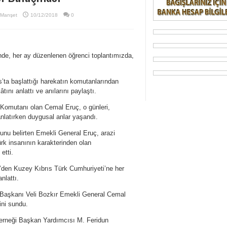
Manşet
10/12/2018
0
, her ay düzenlenen öğrenci toplantımızda,
’ta başlattığı harekatın komutanlarından
ını anlattı ve anılarını paylaştı.
omutanı olan Cemal Eruç, o günleri,
anlatırken duygusal anlar yaşandı.
nu belirten Emekli General Eruç, arazi
rk insanının karakterinden olan
etti.
’den Kuzey Kıbrıs Türk Cumhuriyeti’ne her
nlattı.
Başkanı Veli Bozkır Emekli General Cemal
ini sundu.
rneği Başkan Yardımcısı M. Feridun