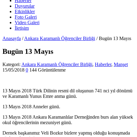
Haberler
Duyurular
Etkinlikler
Foto Galeri
Video Galeri
İletişim
Anasayfa
/
Ankara Karamanlı Öğrenciler Birliği
/
Bugün 13 Mayıs
Bugün 13 Mayıs
Kategori:
Ankara Karamanlı Öğrenciler Birliği
,
Haberler
,
Manşet
15/05/2018
0
144 Görüntülenme
13 Mayıs 2018 Türk Dilinin resmi dil oluşunun 741 nci yıl dönümü
ve Karamanlı Yunus Emre anma günü.
13 Mayıs 2018 Anneler günü.
13 Mayıs 2018 Ankara Karamanlılar Derneğinden burs alan yüksek
okul öğrencilerinin mezuniyet günü.
Dernek başkanımız Veli Bozkır bizlere yapmış olduğu konuşmada