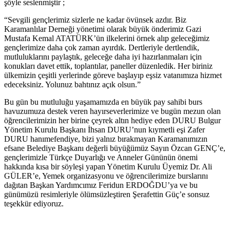
şöyle seslenmiştir ;
“Sevgili gençlerimiz sizlerle ne kadar övünsek azdır. Biz
Karamanlılar Derneği yönetimi olarak büyük önderimiz Gazi
Mustafa Kemal ATATÜRK’ün ilkelerini örnek alıp geleceğimiz
gençlerimize daha çok zaman ayırdık. Dertleriyle dertlendik,
mutluluklarını paylaştık, geleceğe daha iyi hazırlanmaları için
konukları davet ettik, toplantılar, paneller düzenledik. Her biriniz
ülkemizin çeşitli yerlerinde göreve başlayıp eşsiz vatanımıza hizmet
edeceksiniz. Yolunuz bahtınız açık olsun.”
Bu gün bu mutluluğu yaşamamızda en büyük pay sahibi burs
havuzumuza destek veren hayırseverlerimize ve bugün mezun olan
öğrencilerimizin her birine çeyrek altın hediye eden DURU Bulgur
Yönetim Kurulu Başkanı İhsan DURU’nun kıymetli eşi Zafer
DURU hanımefendiye, bizi yalnız bırakmayan Karamanımızın
efsane Belediye Başkanı değerli büyüğümüz Sayın Özcan GENÇ’e,
gençlerimizle Türkçe Duyarlığı ve Anneler Gününün önemi
hakkında kısa bir söyleşi yapan Yönetim Kurulu Üyemiz Dr. Ali
GÜLER’e, Yemek organizasyonu ve öğrencilerimize burslarını
dağıtan Başkan Yardımcımız Feridun ERDOĞDU’ya ve bu
günümüzü resimleriyle ölümsüzleştiren Şerafettin Güç’e sonsuz
teşekkür ediyoruz.