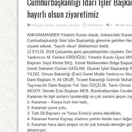
Cumhurbaşkanlığı İdari İşler Başka
hayırlı olsun ziyaretimiz
Kategori:
Dernek
,
Haberler
,
Manşet
14/09/2018
0
684 Gör
ANKARAMANDER Yönetim Kurulu olarak, Ankara’daki Karamanlı
Cumhurbaşkanlığı İdari İşler Başkanlığı görevine getirilen H
ziyaret ederek, “hayırlı olsun” dileklerimizi ilettik.
12 EYLÜL 2018 Çarşamba günü gerçekleştirilen ziyarete; D
Yardımcısı M. Feridun ERDOĞDU, Yönetim Kurulu Üyesi MH
Başkanı Seyit Ahmet BAŞ, İstinaf Mahkemeleri Bölge Başk
Genel Sekreteri Osman SAĞLAM, Diyanet İşleri Başkanlığı R
YILDIZ, Orman Bakanlığı (Eski) Genel Müdür Yardımcısı M
Daire Başkanı H. Ali OKUR, Ticaret Bakanlığı Gümrük Muh
Taşımacılık Daire Başkan Yrd. Naci ÖZÇELİK, Tarım Orman 
AKSOY, Dernek Eski Başkanı MEB. Bürokratlarından Cevdet
Karaman ile ilgili anıların tazelendiği ve çok samimi geçen 
1- Karaman – Konya hızlı tren hattı,
2- Karaman çevre yolu,
3- Türk Dil Bayramı ve Yunus Emre’yi anma etkinlikleri,
4- Karaman Kemal Kaynaş stadının yerinin ileride nasıl değerl
5- Karaman hava alanı projesi ve bir çok konuda derneğin görü
aktarmıştır.