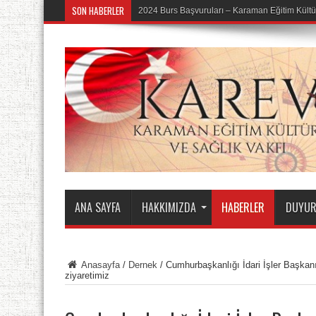
SON HABERLER
2024 Burs Başvuruları – Karaman Eğitim Kültü
ANA SAYFA
HAKKIMIZDA
HABERLER
DUYUR
Anasayfa
/
Dernek
/
Cumhurbaşkanlığı İdari İşler Başkan
ziyaretimiz