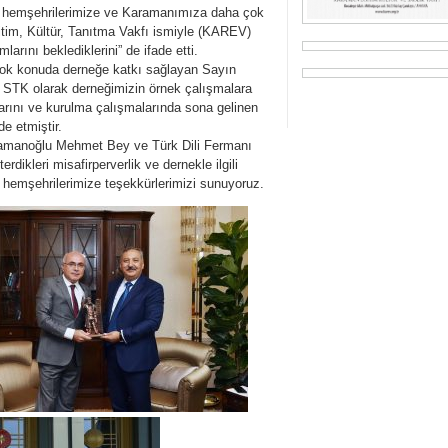
 hemşehrilerimize ve Karamanımıza daha çok
tim, Kültür, Tanıtma Vakfı ismiyle (KAREV)
arını beklediklerini” de ifade etti.
 çok konuda derneğe katkı sağlayan Sayın
 STK olarak derneğimizin örnek çalışmalara
larını ve kurulma çalışmalarında sona gelinen
e etmiştir.
amanoğlu Mehmet Bey ve Türk Dili Fermanı
rdikleri misafirperverlik ve dernekle ilgili
ı hemşehrilerimize teşekkürlerimizi sunuyoruz.