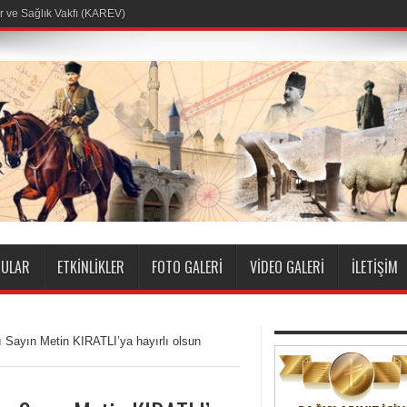
r ve Sağlık Vakfı (KAREV)
ULAR
ETKINLIKLER
FOTO GALERI
VIDEO GALERI
İLETIŞIM
ı Sayın Metin KIRATLI’ya hayırlı olsun