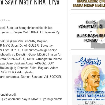
nı Sayın Metin KIRATLI’ya
üntülenme
 Bürokrat hemşehrilerimizle birlikte
emşehr
imiz Sayın Metin KIRATLI Beyefendi’yi
ernek Başkanı Veli BOZKIR, Başkan
P MYK Üyesi Dr. Ali GÜLER, Sayıştay
anı Esat TOKLU, Cumhurbaşkanlığı Kabine
ehberlik ve Denetim Genel Müdürü Hasan Ali
ustafa AKINCIOĞLU, MEB. Ortaöğretim İzleme
afaza Daire Başkanı Adnan AKGÖZ, DDY.
Bakanlığı İç Denetim Birimi Başkanı Adem
 GÖKYER katılmışlardır.
ziyaret sırasında, Dernek Başkanı Veli BOZKIR,
endirileceği,
ş ve önerilerini Sayın KIRATLI’ya bilgi olarak