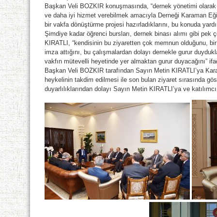
Başkan Veli BOZKIR konuşmasında, “dernek yönetimi olarak
ve daha iyi hizmet verebilmek amacıyla Derneği Karaman Eği
bir vakfa dönüştürme projesi hazırladıklarını, bu konuda yardıml
Şimdiye kadar öğrenci bursları, dernek binası alımı gibi pek
KIRATLI, “kendisinin bu ziyaretten çok memnun olduğunu, bir
imza attığını, bu çalışmalardan dolayı dernekle gurur duyduk
vakfın mütevelli heyetinde yer almaktan gurur duyacağını” ifad
Başkan Veli BOZKIR tarafından Sayın Metin KIRATLI’ya Kar
heykelinin takdim edilmesi ile son bulan ziyaret sırasında göste
duyarlılıklarından dolayı Sayın Metin KIRATLI’ya ve katılımc