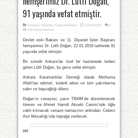
hemşerimiz Dr. Lütfi Doğan,
91 yaşında vefat etmiştir.
Kategori:
Haberler
,
Kaybettiklerimiz
22/01/2018
0
308 Görüntülenme
Devlet eski Bakanı ve 11. Diyanet İşleri Başkanı
hemşerimiz Dr. Lütfi Doğan, 22.01.2018 tarihinde 91
yaşında vefat etmiştir.
Bir süredir Ankara’da özel bir hastanede tedavi
gören Lütfi Doğan, bu gece vefat etmiştir.
Ankara Karamanlılar Derneği olarak Merhuma
Allah’tan rahmet, kederli ailesi ve tüm yakınlarına
sabır ve başsağlığı dileriz.
Doğan’ın cenazesi, yarın TBMM’de düzenlenecek
törenin ve Ahmet Hamdi Akseki Camisi’nde öğle
vakti kılınacak cenaze namazının ardından, Cebeci
Asri Mezarlığı’nda toprağa verilecek.
ppt