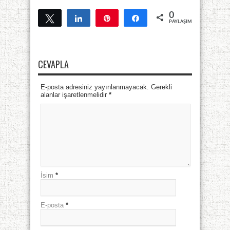
0
Tweetle
Paylaş
Pin
Paylaş
PAYLAŞIMLAR
CEVAPLA
E-posta adresiniz yayınlanmayacak. Gerekli
alanlar işaretlenmelidir
*
İsim
*
E-posta
*