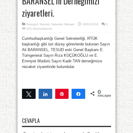
BARANSEL’in Derneğimizi
ziyaretleri.
Kategori:
Dernek
,
Haberler
,
Manşet
18/01/2019
0
422 Görüntülenme
Cumhurbaşkanlığı Genel Sekreterliği, RTÜK
başkanlığı gibi üst düzey görevlerde bulunan Sayın
Ali BARANSEL, TESUD eski Genel Başkanı E.
Tümgeneral Sayın Rıza KÜÇÜKOĞLU ve E.
Emniyet Müdürü Sayın Kadir TAN derneğimize
nezaket ziyaretinde bulundular.
0
Tweetle
Paylaş
Pin
Paylaş
PAYLAŞIMLAR
CEVAPLA