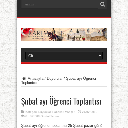
Anasayfa
/
Duyurular
/
Şubat ayı Öğrenci
Toplantısı
Şubat ayı Öğrenci Toplantısı
Kategori:
Duyurular
,
Haberler
,
Manşet
21/02/2018
0
308 Görüntülenme
Şubat ayı öğrenci toplantısı 25 Şubat pazar günü