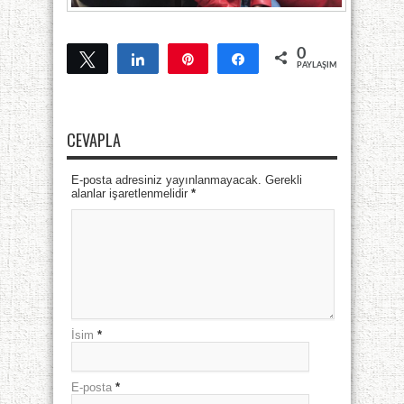
0
Tweetle
Paylaş
Pin
Paylaş
PAYLAŞIMLAR
CEVAPLA
E-posta adresiniz yayınlanmayacak. Gerekli
alanlar işaretlenmelidir
*
İsim
*
E-posta
*