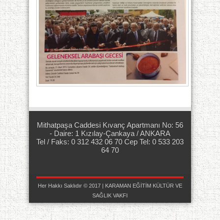
Mithatpaşa Caddesi Kıvanç Apartmanı No: 56
- Daire: 1 Kızılay-Çankaya / ANKARA
Tel / Faks: 0 312 432 06 70 Cep Tel: 0 533 203
64 70
Her Hakkı Saklıdır © 2017 | KARAMAN EĞİTİM KÜLTÜR VE
SAĞLIK VAKFI