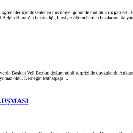
n öğrenciler için düzenlenen mezuniyet gününde mutluluk rüzgarı esti. 
i Belgin Hanım’ın hazırladığı, bursiyer öğrencilerden bazılarının da yard
i verdi. Başkan Veli Bozkır, doğum günü sürprizi ile duygulandı. Anka
ryılmaz oldu. Derneğin Mithatpaşa ...
LUŞMASI