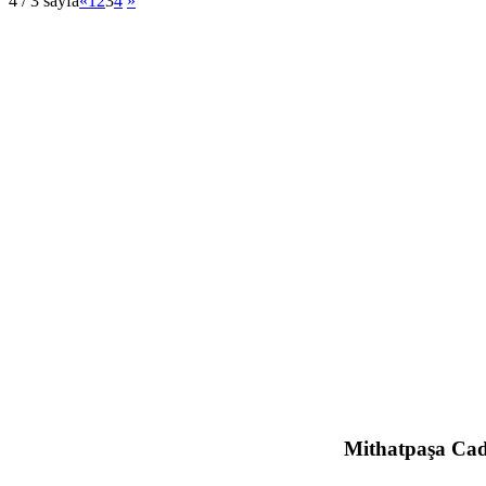
4 / 3 sayfa
«
1
2
3
4
»
Mithatpaşa Cad