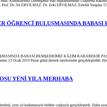
miz oldu. Konuklarımız Derneğimiz eski başkanlarından Ulaştırma Baka
rof. Dr. Ali ERYILMAZ, Dr. Zeki ERYILMAZ, Emekli Yargıtay Üye
R ÖĞRENCİ BULUŞMASINDA BABASI
A BABASI HEMŞEHRİMİZ KÂZIM KARABEKİR PAŞA’YI ANLA
lantısı 13 Ocak 2019 Pazar günü dernek merkezinde gerçekleştirildi. Her
OSU YENİ YILA MERHABA
ünü, yeni yıl kutlamasıyla birlikte coşkuyla gerçekleştirdi. Daha uz