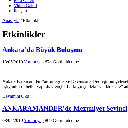
Foto Galeri
Video Galeri
İletişim
Anasayfa
/
Etkinlikler
Etkinlikler
Ankara’da Büyük Buluşma
18/05/2019
Yorum yap
674 Görüntülenme
Ankara Karamanlılar Yardımlaşma ve Dayanışma Derneği’nin geleneksel i
eşliğinde sohbetler yapıldı. Gençlik Parkı girişindeki “Cadde Cafe” ad
Devamını Oku »
ANKARAMANDER’de Mezuniyet Sevinci
08/05/2019
Yorum yap
809 Görüntülenme