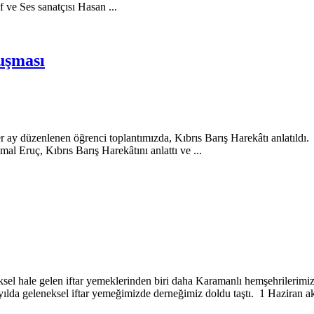
e Ses sanatçısı Hasan ...
uşması
düzenlenen öğrenci toplantımızda, Kıbrıs Barış Harekâtı anlatıldı. 
l Eruç, Kıbrıs Barış Harekâtını anlattı ve ...
hale gelen iftar yemeklerinden biri daha Karamanlı hemşehrilerimizin 
lda geleneksel iftar yemeğimizde derneğimiz doldu taştı. 1 Haziran ak