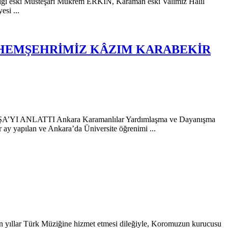
nlığı eski Müsteşarı Mükrem ERKİN, Karaman eski Valimiz Halil
si ...
 HEMŞEHRİMİZ KÂZIM KARABEKİR
TTI Ankara Karamanlılar Yardımlaşma ve Dayanışma
 ay yapılan ve Ankara’da Üniversite öğrenimi ...
un yıllar Türk Müziğine hizmet etmesi dileğiyle, Koromuzun kurucusu