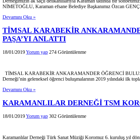
Derneğimizin ak saçlı delikanlılarıyla Karaman tadında bir sohbeti
NİMETOĞLU, Karaman efsane Belediye Başkanımız Özcan GENÇ, P
Devamını Oku »
TİMSAL KARABEKİR ANKARAMANDE
PAŞA’YI ANLATTI
18/01/2019
Yorum yap
274 Görüntülenme
TİMSAL KARABEKİR ANKARAMANDER ÖĞRENCİ BULUŞMASIND
Derneği’nin geleneksel öğrenci buluşmalarının 2019 yılındaki ilk top
Devamını Oku »
KARAMANLILAR DERNEĞİ TSM KOR
18/01/2019
Yorum yap
302 Görüntülenme
Karamanlılar Derneği Türk Sanat Müziği Koromuz 6. kuruluş yıl dönüm