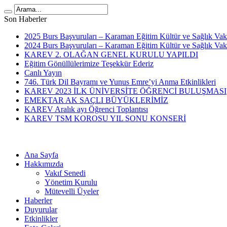
Son Haberler
2025 Burs Başvuruları – Karaman Eğitim Kültür ve Sağlık V
2024 Burs Başvuruları – Karaman Eğitim Kültür ve Sağlık V
KAREV 2. OLAĞAN GENEL KURULU YAPILDI
Eğitim Gönüllülerimize Teşekkür Ederiz
Canlı Yayın
746. Türk Dil Bayramı ve Yunus Emre’yi Anma Etkinlikleri
KAREV 2023 İLK ÜNİVERSİTE ÖĞRENCİ BULUŞMASI
EMEKTAR AK SAÇLI BÜYÜKLERİMİZ
KAREV Aralık ayı Öğrenci Toplantısı
KAREV TSM KOROSU YIL SONU KONSERİ
Ana Sayfa
Hakkımızda
Vakıf Senedi
Yönetim Kurulu
Mütevelli Üyeler
Haberler
Duyurular
Etkinlikler